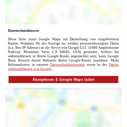
Datenschutzhinweis
Diese Seite nutzt Google Maps zur Dar­stellung von ein­ge­betteten
Karten. Stimmen Sie der An­zeige zu, werden per­sonen­be­zogene Daten
(u.a. Ihre IP-Adresse) an die Server von Google LLC (1600 Amphi­theatre
Park­way Mount­ain View, CA 94043, USA) gesendet. Sollten Sie
während­dessen in Ihrem Google-Konto angemeldet sein, kann Google
Ihren Besuch dieser Webseite Ihrem Google-Konto zuordnen. Mehr
Informationen in unseren
Daten­schutz­hinweisen
sowie in der
Daten­
schutz­erklärung von Google
.
Akzeptieren & Google Maps laden